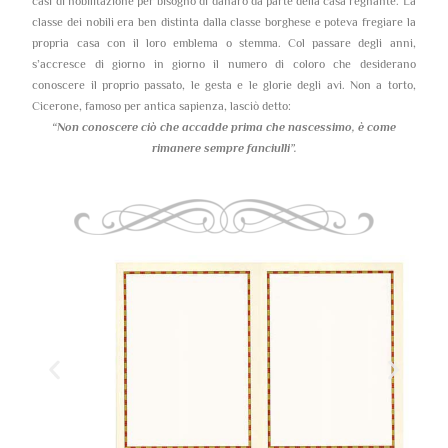
casi di nobilitazione per bisogno di danaro da parte della casa regnante. La
classe dei nobili era ben distinta dalla classe borghese e poteva fregiare la
propria casa con il loro emblema o stemma. Col passare degli anni,
s’accresce di giorno in giorno il numero di coloro che desiderano
conoscere il proprio passato, le gesta e le glorie degli avi. Non a torto,
Cicerone, famoso per antica sapienza, lasciò detto:
“Non conoscere ciò che accadde prima che nascessimo,
è come
rimanere sempre fanciulli”.