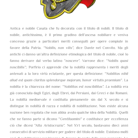
Antica e nobile Casata che fu decorata con il titolo di nobili. Il titolo di
nobile, antichissimo, è il primo gradino dell’ascesa nobiliare e veniva
concesso grazie a particolari meriti conseguiti per opere compiute in
favore della Patria.
“Nobilis, non vilis”,
dice Dante nel Convito. Ma gli
antichi ci danno un’altra definizione etimologica del titolo di nobile, cioè lo
fanno derivare dal verbo latino “
noscere”.
Varrone dice: “
Nobilis quasi
noscibilis”;
Porfirio ci apprende che la nobiltà rappresenta i meriti degli
antenati a la loro virtù eclatante, per questa definizione: “
Nobilitas nihil
aliud est quam claritas splendorque majorum, honor virtutis praemium”
. La
nobilta è la chiarezza del nome: “
Nobilitas est noscibilitas”. L
a nobiltà era
già conosciuta dagli Egizi, dagli Ebrei, dai Persiani, dai Greci e dai Romani.
La nobiltà medioevale è costituita pienamente sin dal X secolo e si
distingue in nobiltà di razza e nobiltà di nobilitazione. Non esiste alcuna
nazione ben regolata che non abbia avuto qualche idea della Nobiltà. Quelli
che ne fanno parte si dicono “
Gentiluomini”
e costituisce per eccellenza
ciò che dicesi
“Alta Aristocrazia”.
Nel XVI secolo, bastavano dieci anni
consecutivi di servizio militare per godere del titolo di nobile. Esistono molti