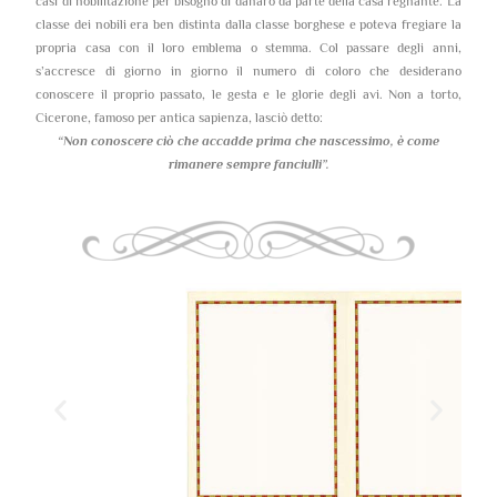
casi di nobilitazione per bisogno di danaro da parte della casa regnante. La
classe dei nobili era ben distinta dalla classe borghese e poteva fregiare la
propria casa con il loro emblema o stemma. Col passare degli anni,
s’accresce di giorno in giorno il numero di coloro che desiderano
conoscere il proprio passato, le gesta e le glorie degli avi. Non a torto,
Cicerone, famoso per antica sapienza, lasciò detto:
“Non conoscere ciò che accadde prima che nascessimo,
è come
rimanere sempre fanciulli”.