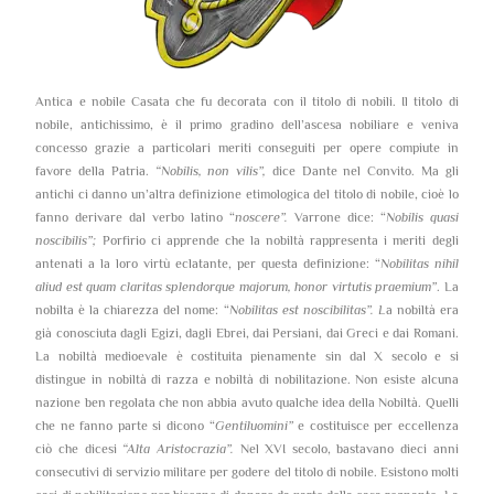
Antica e nobile Casata che fu decorata con il titolo di nobili. Il titolo di
nobile, antichissimo, è il primo gradino dell’ascesa nobiliare e veniva
concesso grazie a particolari meriti conseguiti per opere compiute in
favore della Patria.
“Nobilis, non vilis”,
dice Dante nel Convito. Ma gli
antichi ci danno un’altra definizione etimologica del titolo di nobile, cioè lo
fanno derivare dal verbo latino “
noscere”.
Varrone dice: “
Nobilis quasi
noscibilis”;
Porfirio ci apprende che la nobiltà rappresenta i meriti degli
antenati a la loro virtù eclatante, per questa definizione: “
Nobilitas nihil
aliud est quam claritas splendorque majorum, honor virtutis praemium”
. La
nobilta è la chiarezza del nome: “
Nobilitas est noscibilitas”. L
a nobiltà era
già conosciuta dagli Egizi, dagli Ebrei, dai Persiani, dai Greci e dai Romani.
La nobiltà medioevale è costituita pienamente sin dal X secolo e si
distingue in nobiltà di razza e nobiltà di nobilitazione. Non esiste alcuna
nazione ben regolata che non abbia avuto qualche idea della Nobiltà. Quelli
che ne fanno parte si dicono “
Gentiluomini”
e costituisce per eccellenza
ciò che dicesi
“Alta Aristocrazia”.
Nel XVI secolo, bastavano dieci anni
consecutivi di servizio militare per godere del titolo di nobile. Esistono molti