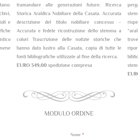
tano:
tramandare alle generazioni future. Ricerca
perg
chivi,
Storica Araldica Nobiliare della Casata. Accurata
stem
oli e
descrizione del titolo nobiliare concesso –
risp
fiche
Accurata e fedele ricostruzione dello stemma a
“ara
antico
colori Trascrizione delle notizie storiche che
trov
amene
hanno dato lustro alla Casata, copia di tutte le
ripor
fonti bibliografiche utilizzate al fine della ricerca.
bibli
EURO 349,00
spedizione compresa
stem
EUR
MODULO ORDINE
Nome