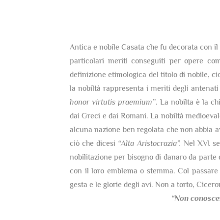
Antica e nobile Casata che fu decorata con il t
particolari meriti conseguiti per opere co
definizione etimologica del titolo di nobile, c
la nobiltà rappresenta i meriti degli antenati
honor virtutis praemium”
. La nobilta è la c
dai Greci e dai Romani. La nobiltà medioevale 
alcuna nazione ben regolata che non abbia av
ciò che dicesi
“Alta Aristocrazia”.
Nel XVI sec
nobilitazione per bisogno di danaro da parte 
con il loro emblema o stemma. Col passare d
gesta e le glorie degli avi. Non a torto, Cicer
“Non conosce