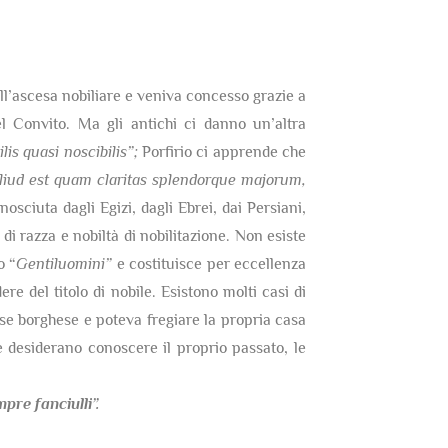
dell’ascesa nobiliare e veniva concesso grazie a
 Convito. Ma gli antichi ci danno un’altra
lis quasi noscibilis”;
Porfirio ci apprende che
 aliud est quam claritas splendorque majorum,
nosciuta dagli Egizi, dagli Ebrei, dai Persiani,
di razza e nobiltà di nobilitazione. Non esiste
o “
Gentiluomini”
e costituisce per eccellenza
re del titolo di nobile. Esistono molti casi di
sse borghese e poteva fregiare la propria casa
 desiderano conoscere il proprio passato, le
re fanciulli”.