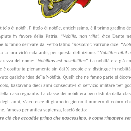
itolo di nobili. Il titolo di nobile, antichissimo, è il primo gradino 
mpiute in favore della Patria.
“Nobilis, non vilis”,
dice Dante nel
ioè lo fanno derivare dal verbo latino “
noscere”.
Varrone dice: “
Nobi
 a la loro virtù eclatante, per questa definizione: “
Nobilitas nihil
hiarezza del nome: “
Nobilitas est noscibilitas”. L
a nobiltà era già co
è costituita pienamente sin dal X secolo e si distingue in nobiltà 
uto qualche idea della Nobiltà. Quelli che ne fanno parte si dicon
olo, bastavano dieci anni consecutivi di servizio militare per gode
della casa regnante. La classe dei nobili era ben distinta dalla cla
egli anni, s’accresce di giorno in giorno il numero di coloro che
one, famoso per antica sapienza, lasciò detto:
re ciò che accadde prima che nascessimo,
è come rimanere semp