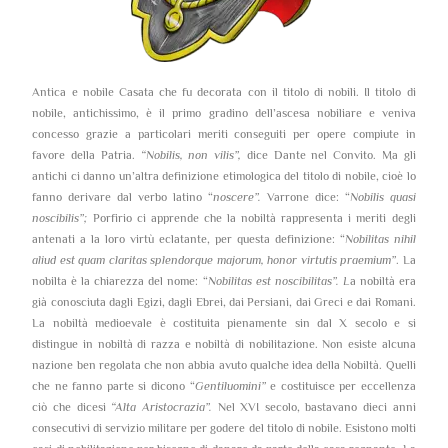
Antica e nobile Casata che fu decorata con il titolo di nobili. Il titolo di
nobile, antichissimo, è il primo gradino dell’ascesa nobiliare e veniva
concesso grazie a particolari meriti conseguiti per opere compiute in
favore della Patria.
“Nobilis, non vilis”,
dice Dante nel Convito. Ma gli
antichi ci danno un’altra definizione etimologica del titolo di nobile, cioè lo
fanno derivare dal verbo latino “
noscere”.
Varrone dice: “
Nobilis quasi
noscibilis”;
Porfirio ci apprende che la nobiltà rappresenta i meriti degli
antenati a la loro virtù eclatante, per questa definizione: “
Nobilitas nihil
aliud est quam claritas splendorque majorum, honor virtutis praemium”
. La
nobilta è la chiarezza del nome: “
Nobilitas est noscibilitas”. L
a nobiltà era
già conosciuta dagli Egizi, dagli Ebrei, dai Persiani, dai Greci e dai Romani.
La nobiltà medioevale è costituita pienamente sin dal X secolo e si
distingue in nobiltà di razza e nobiltà di nobilitazione. Non esiste alcuna
nazione ben regolata che non abbia avuto qualche idea della Nobiltà. Quelli
che ne fanno parte si dicono “
Gentiluomini”
e costituisce per eccellenza
ciò che dicesi
“Alta Aristocrazia”.
Nel XVI secolo, bastavano dieci anni
consecutivi di servizio militare per godere del titolo di nobile. Esistono molti