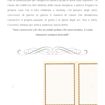
casi di nobilitazione per bisogno di danaro da parte della casa regnante. La
classe dei nobili era ben distinta dalla classe borghese e poteva fregiare la
propria casa con il loro emblema o stemma. Col passare degli anni,
s’accresce di giorno in giorno il numero di coloro che desiderano
conoscere il proprio passato, le gesta e le glorie degli avi. Non a torto,
Cicerone, famoso per antica sapienza, lasciò detto:
“Non conoscere ciò che accadde prima che nascessimo,
è come
rimanere sempre fanciulli”.