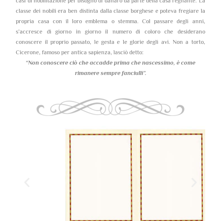
casi di nobilitazione per bisogno di danaro da parte della casa regnante. La
classe dei nobili era ben distinta dalla classe borghese e poteva fregiare la
propria casa con il loro emblema o stemma. Col passare degli anni,
s’accresce di giorno in giorno il numero di coloro che desiderano
conoscere il proprio passato, le gesta e le glorie degli avi. Non a torto,
Cicerone, famoso per antica sapienza, lasciò detto:
“Non conoscere ciò che accadde prima che nascessimo,
è come
rimanere sempre fanciulli”.