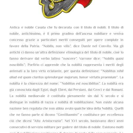
Antica e nobile Casata che fu decorata con il titolo di nobili. Il titolo di
nobile, antichissimo, è il primo gradino dell’ascesa nobiliare e veniva
concesso grazie a particolari meriti conseguiti per opere compiute in
favore della Patria.
“Nobilis, non vilis”,
dice Dante nel Convito. Ma gli
antichi ci danno un’altra definizione etimologica del titolo di nobile, cioè lo
fanno derivare dal verbo latino “
noscere”.
Varrone dice: “
Nobilis quasi
noscibilis”;
Porfirio ci apprende che la nobiltà rappresenta i meriti degli
antenati a la loro virtù eclatante, per questa definizione: “
Nobilitas nihil
aliud est quam claritas splendorque majorum, honor virtutis praemium”
. La
nobilta è la chiarezza del nome: “
Nobilitas est noscibilitas”. L
a nobiltà era
già conosciuta dagli Egizi, dagli Ebrei, dai Persiani, dai Greci e dai Romani.
La nobiltà medioevale è costituita pienamente sin dal X secolo e si
distingue in nobiltà di razza e nobiltà di nobilitazione. Non esiste alcuna
nazione ben regolata che non abbia avuto qualche idea della Nobiltà. Quelli
che ne fanno parte si dicono “
Gentiluomini”
e costituisce per eccellenza
ciò che dicesi
“Alta Aristocrazia”.
Nel XVI secolo, bastavano dieci anni
consecutivi di servizio militare per godere del titolo di nobile. Esistono molti