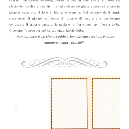
casi di nobilitazione per bisogno di danaro da parte della casa regnante. La
classe dei nobili era ben distinta dalla classe borghese e poteva fregiare la
propria casa con il loro emblema o stemma. Col passare degli anni,
s’accresce di giorno in giorno il numero di coloro che desiderano
conoscere il proprio passato, le gesta e le glorie degli avi. Non a torto,
Cicerone, famoso per antica sapienza, lasciò detto:
“Non conoscere ciò che accadde prima che nascessimo,
è come
rimanere sempre fanciulli”.