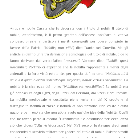
Antica e nobile Casata che fu decorata con il titolo di nobili. Il titolo di
nobile, antichissimo, è il primo gradino dell’ascesa nobiliare e veniva
concesso grazie a particolari meriti conseguiti per opere compiute in
favore della Patria.
“Nobilis, non vilis”,
dice Dante nel Convito. Ma gli
antichi ci danno un’altra definizione etimologica del titolo di nobile, cioè lo
fanno derivare dal verbo latino “
noscere”.
Varrone dice: “
Nobilis quasi
noscibilis”;
Porfirio ci apprende che la nobiltà rappresenta i meriti degli
antenati a la loro virtù eclatante, per questa definizione: “
Nobilitas nihil
aliud est quam claritas splendorque majorum, honor virtutis praemium”
. La
nobilta è la chiarezza del nome: “
Nobilitas est noscibilitas”. L
a nobiltà era
già conosciuta dagli Egizi, dagli Ebrei, dai Persiani, dai Greci e dai Romani.
La nobiltà medioevale è costituita pienamente sin dal X secolo e si
distingue in nobiltà di razza e nobiltà di nobilitazione. Non esiste alcuna
nazione ben regolata che non abbia avuto qualche idea della Nobiltà. Quelli
che ne fanno parte si dicono “
Gentiluomini”
e costituisce per eccellenza
ciò che dicesi
“Alta Aristocrazia”.
Nel XVI secolo, bastavano dieci anni
consecutivi di servizio militare per godere del titolo di nobile. Esistono molti