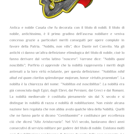
Antica e nobile Casata che fu decorata con il titolo di nobili. Il titolo di
nobile, antichissimo, è il primo gradino dell’ascesa nobiliare e veniva
concesso grazie a particolari meriti conseguiti per opere compiute in
favore della Patria.
“Nobilis, non vilis”,
dice Dante nel Convito. Ma gli
antichi ci danno un’altra definizione etimologica del titolo di nobile, cioè lo
fanno derivare dal verbo latino “
noscere”.
Varrone dice: “
Nobilis quasi
noscibilis”;
Porfirio ci apprende che la nobiltà rappresenta i meriti degli
antenati a la loro virtù eclatante, per questa definizione: “
Nobilitas nihil
aliud est quam claritas splendorque majorum, honor virtutis praemium”
. La
nobilta è la chiarezza del nome: “
Nobilitas est noscibilitas”. L
a nobiltà era
già conosciuta dagli Egizi, dagli Ebrei, dai Persiani, dai Greci e dai Romani.
La nobiltà medioevale è costituita pienamente sin dal X secolo e si
distingue in nobiltà di razza e nobiltà di nobilitazione. Non esiste alcuna
nazione ben regolata che non abbia avuto qualche idea della Nobiltà. Quelli
che ne fanno parte si dicono “
Gentiluomini”
e costituisce per eccellenza
ciò che dicesi
“Alta Aristocrazia”.
Nel XVI secolo, bastavano dieci anni
consecutivi di servizio militare per godere del titolo di nobile. Esistono molti