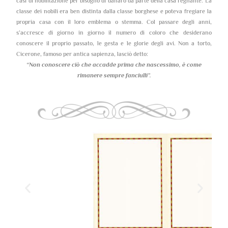
casi di nobilitazione per bisogno di danaro da parte della casa regnante. La
classe dei nobili era ben distinta dalla classe borghese e poteva fregiare la
propria casa con il loro emblema o stemma. Col passare degli anni,
s’accresce di giorno in giorno il numero di coloro che desiderano
conoscere il proprio passato, le gesta e le glorie degli avi. Non a torto,
Cicerone, famoso per antica sapienza, lasciò detto:
“Non conoscere ciò che accadde prima che nascessimo,
è come
rimanere sempre fanciulli”.