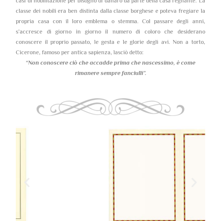
casi di nobilitazione per bisogno di danaro da parte della casa regnante. La
classe dei nobili era ben distinta dalla classe borghese e poteva fregiare la
propria casa con il loro emblema o stemma. Col passare degli anni,
s’accresce di giorno in giorno il numero di coloro che desiderano
conoscere il proprio passato, le gesta e le glorie degli avi. Non a torto,
Cicerone, famoso per antica sapienza, lasciò detto:
“Non conoscere ciò che accadde prima che nascessimo,
è come
rimanere sempre fanciulli”.