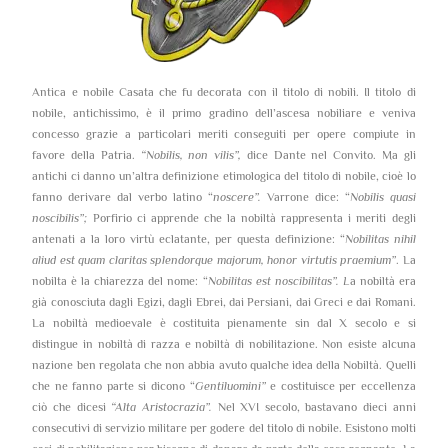
Antica e nobile Casata che fu decorata con il titolo di nobili. Il titolo di
nobile, antichissimo, è il primo gradino dell’ascesa nobiliare e veniva
concesso grazie a particolari meriti conseguiti per opere compiute in
favore della Patria.
“Nobilis, non vilis”,
dice Dante nel Convito. Ma gli
antichi ci danno un’altra definizione etimologica del titolo di nobile, cioè lo
fanno derivare dal verbo latino “
noscere”.
Varrone dice: “
Nobilis quasi
noscibilis”;
Porfirio ci apprende che la nobiltà rappresenta i meriti degli
antenati a la loro virtù eclatante, per questa definizione: “
Nobilitas nihil
aliud est quam claritas splendorque majorum, honor virtutis praemium”
. La
nobilta è la chiarezza del nome: “
Nobilitas est noscibilitas”. L
a nobiltà era
già conosciuta dagli Egizi, dagli Ebrei, dai Persiani, dai Greci e dai Romani.
La nobiltà medioevale è costituita pienamente sin dal X secolo e si
distingue in nobiltà di razza e nobiltà di nobilitazione. Non esiste alcuna
nazione ben regolata che non abbia avuto qualche idea della Nobiltà. Quelli
che ne fanno parte si dicono “
Gentiluomini”
e costituisce per eccellenza
ciò che dicesi
“Alta Aristocrazia”.
Nel XVI secolo, bastavano dieci anni
consecutivi di servizio militare per godere del titolo di nobile. Esistono molti