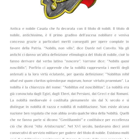
Antica e nobile Casata che fu decorata con il titolo di nobili. Il titolo di
nobile, antichissimo, è il primo gradino dell’ascesa nobiliare e veniva
concesso grazie a particolari meriti conseguiti per opere compiute in
favore della Patria.
“Nobilis, non vilis”,
dice Dante nel Convito. Ma gli
antichi ci danno un’altra definizione etimologica del titolo di nobile, cioè lo
fanno derivare dal verbo latino “
noscere”.
Varrone dice: “
Nobilis quasi
noscibilis”;
Porfirio ci apprende che la nobiltà rappresenta i meriti degli
antenati a la loro virtù eclatante, per questa definizione: “
Nobilitas nihil
aliud est quam claritas splendorque majorum, honor virtutis praemium”
. La
nobilta è la chiarezza del nome: “
Nobilitas est noscibilitas”. L
a nobiltà era
già conosciuta dagli Egizi, dagli Ebrei, dai Persiani, dai Greci e dai Romani.
La nobiltà medioevale è costituita pienamente sin dal X secolo e si
distingue in nobiltà di razza e nobiltà di nobilitazione. Non esiste alcuna
nazione ben regolata che non abbia avuto qualche idea della Nobiltà. Quelli
che ne fanno parte si dicono “
Gentiluomini”
e costituisce per eccellenza
ciò che dicesi
“Alta Aristocrazia”.
Nel XVI secolo, bastavano dieci anni
consecutivi di servizio militare per godere del titolo di nobile. Esistono molti