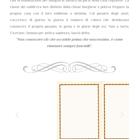
casi di nobilitazione per bisogno di danaro da parte della casa regnante. La
classe dei nobili era ben distinta dalla classe borghese e poteva fregiare la
propria casa con il loro emblema o stemma. Col passare degli anni,
s’accresce di giorno in giorno il numero di coloro che desiderano
conoscere il proprio passato, le gesta e le glorie degli avi. Non a torto,
Cicerone, famoso per antica sapienza, lasciò detto:
“Non conoscere ciò che accadde prima che nascessimo,
è come
rimanere sempre fanciulli”.