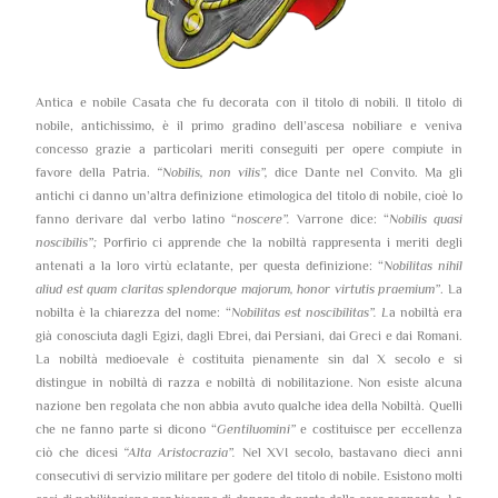
Antica e nobile Casata che fu decorata con il titolo di nobili. Il titolo di
nobile, antichissimo, è il primo gradino dell’ascesa nobiliare e veniva
concesso grazie a particolari meriti conseguiti per opere compiute in
favore della Patria.
“Nobilis, non vilis”,
dice Dante nel Convito. Ma gli
antichi ci danno un’altra definizione etimologica del titolo di nobile, cioè lo
fanno derivare dal verbo latino “
noscere”.
Varrone dice: “
Nobilis quasi
noscibilis”;
Porfirio ci apprende che la nobiltà rappresenta i meriti degli
antenati a la loro virtù eclatante, per questa definizione: “
Nobilitas nihil
aliud est quam claritas splendorque majorum, honor virtutis praemium”
. La
nobilta è la chiarezza del nome: “
Nobilitas est noscibilitas”. L
a nobiltà era
già conosciuta dagli Egizi, dagli Ebrei, dai Persiani, dai Greci e dai Romani.
La nobiltà medioevale è costituita pienamente sin dal X secolo e si
distingue in nobiltà di razza e nobiltà di nobilitazione. Non esiste alcuna
nazione ben regolata che non abbia avuto qualche idea della Nobiltà. Quelli
che ne fanno parte si dicono “
Gentiluomini”
e costituisce per eccellenza
ciò che dicesi
“Alta Aristocrazia”.
Nel XVI secolo, bastavano dieci anni
consecutivi di servizio militare per godere del titolo di nobile. Esistono molti