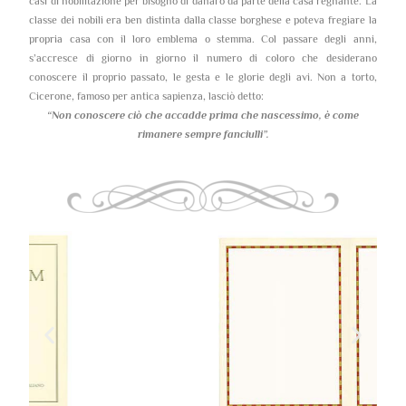
casi di nobilitazione per bisogno di danaro da parte della casa regnante. La
classe dei nobili era ben distinta dalla classe borghese e poteva fregiare la
propria casa con il loro emblema o stemma. Col passare degli anni,
s’accresce di giorno in giorno il numero di coloro che desiderano
conoscere il proprio passato, le gesta e le glorie degli avi. Non a torto,
Cicerone, famoso per antica sapienza, lasciò detto:
“Non conoscere ciò che accadde prima che nascessimo,
è come
rimanere sempre fanciulli”.