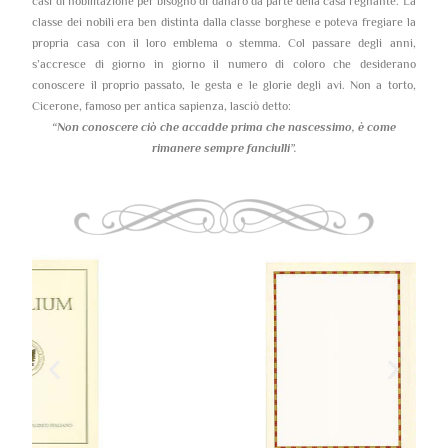
casi di nobilitazione per bisogno di danaro da parte della casa regnante. La
classe dei nobili era ben distinta dalla classe borghese e poteva fregiare la
propria casa con il loro emblema o stemma. Col passare degli anni,
s’accresce di giorno in giorno il numero di coloro che desiderano
conoscere il proprio passato, le gesta e le glorie degli avi. Non a torto,
Cicerone, famoso per antica sapienza, lasciò detto:
“Non conoscere ciò che accadde prima che nascessimo,
è come
rimanere sempre fanciulli”.