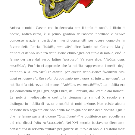
Antica e nobile Casata che fu decorata con il titolo di nobili. Il titolo di
nobile, antichissimo, è il primo gradino dell’ascesa nobiliare e veniva
concesso grazie a particolari meriti conseguiti per opere compiute in
favore della Patria.
“Nobilis, non vilis”,
dice Dante nel Convito. Ma gli
antichi ci danno un’altra definizione etimologica del titolo di nobile, cioè lo
fanno derivare dal verbo latino “
noscere”.
Varrone dice: “
Nobilis quasi
noscibilis”;
Porfirio ci apprende che la nobiltà rappresenta i meriti degli
antenati a la loro virtù eclatante, per questa definizione: “
Nobilitas nihil
aliud est quam claritas splendorque majorum, honor virtutis praemium”
. La
nobilta è la chiarezza del nome: “
Nobilitas est noscibilitas”. L
a nobiltà era
già conosciuta dagli Egizi, dagli Ebrei, dai Persiani, dai Greci e dai Romani.
La nobiltà medioevale è costituita pienamente sin dal X secolo e si
distingue in nobiltà di razza e nobiltà di nobilitazione. Non esiste alcuna
nazione ben regolata che non abbia avuto qualche idea della Nobiltà. Quelli
che ne fanno parte si dicono “
Gentiluomini”
e costituisce per eccellenza
ciò che dicesi
“Alta Aristocrazia”.
Nel XVI secolo, bastavano dieci anni
consecutivi di servizio militare per godere del titolo di nobile. Esistono molti