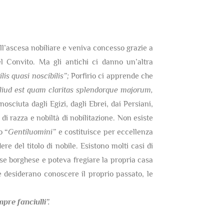
dell’ascesa nobiliare e veniva concesso grazie a
 Convito. Ma gli antichi ci danno un’altra
lis quasi noscibilis”;
Porfirio ci apprende che
 aliud est quam claritas splendorque majorum,
nosciuta dagli Egizi, dagli Ebrei, dai Persiani,
di razza e nobiltà di nobilitazione. Non esiste
o “
Gentiluomini”
e costituisce per eccellenza
re del titolo di nobile. Esistono molti casi di
sse borghese e poteva fregiare la propria casa
 desiderano conoscere il proprio passato, le
re fanciulli”.