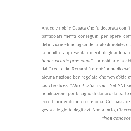
Antica e nobile Casata che fu decorata con il t
particolari meriti conseguiti per opere co
definizione etimologica del titolo di nobile, c
la nobiltà rappresenta i meriti degli antenati
honor virtutis praemium”
. La nobilta è la c
dai Greci e dai Romani. La nobiltà medioevale 
alcuna nazione ben regolata che non abbia av
ciò che dicesi
“Alta Aristocrazia”.
Nel XVI sec
nobilitazione per bisogno di danaro da parte 
con il loro emblema o stemma. Col passare d
gesta e le glorie degli avi. Non a torto, Cicer
“Non conosce