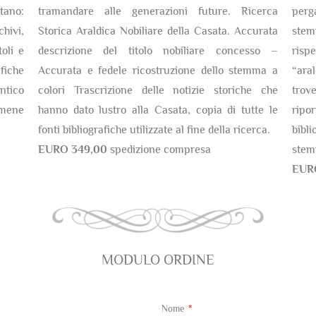
tano:
tramandare alle generazioni future. Ricerca
perg
chivi,
Storica Araldica Nobiliare della Casata. Accurata
stem
oli e
descrizione del titolo nobiliare concesso –
risp
fiche
Accurata e fedele ricostruzione dello stemma a
“ara
antico
colori Trascrizione delle notizie storiche che
trov
amene
hanno dato lustro alla Casata, copia di tutte le
ripor
fonti bibliografiche utilizzate al fine della ricerca.
bibli
EURO 349,00
spedizione compresa
stem
EUR
MODULO ORDINE
Nome