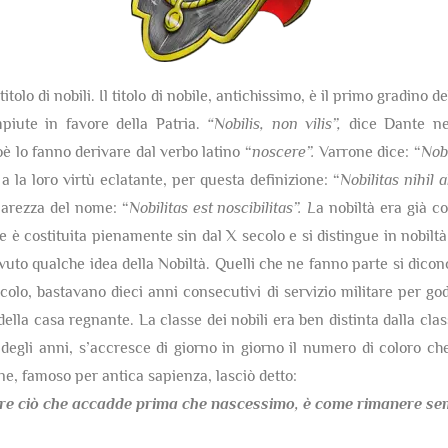
itolo di nobili. Il titolo di nobile, antichissimo, è il primo gradino 
mpiute in favore della Patria.
“Nobilis, non vilis”,
dice Dante nel
ioè lo fanno derivare dal verbo latino “
noscere”.
Varrone dice: “
Nobi
 a la loro virtù eclatante, per questa definizione: “
Nobilitas nihil
hiarezza del nome: “
Nobilitas est noscibilitas”. L
a nobiltà era già co
è costituita pienamente sin dal X secolo e si distingue in nobiltà 
uto qualche idea della Nobiltà. Quelli che ne fanno parte si dicon
olo, bastavano dieci anni consecutivi di servizio militare per gode
della casa regnante. La classe dei nobili era ben distinta dalla cla
egli anni, s’accresce di giorno in giorno il numero di coloro che
one, famoso per antica sapienza, lasciò detto:
re ciò che accadde prima che nascessimo,
è come rimanere semp