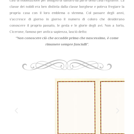
casi di nobilitazione per bisogno di danaro da parte della casa regnante. La
classe dei nobili era ben distinta dalla classe borghese e poteva fregiare la
propria casa con il loro emblema o stemma. Col passare degli anni,
s’accresce di giorno in giorno il numero di coloro che desiderano
conoscere il proprio passato, le gesta e le glorie degli avi. Non a torto,
Cicerone, famoso per antica sapienza, lasciò detto:
“Non conoscere ciò che accadde prima che nascessimo,
è come
rimanere sempre fanciulli”.