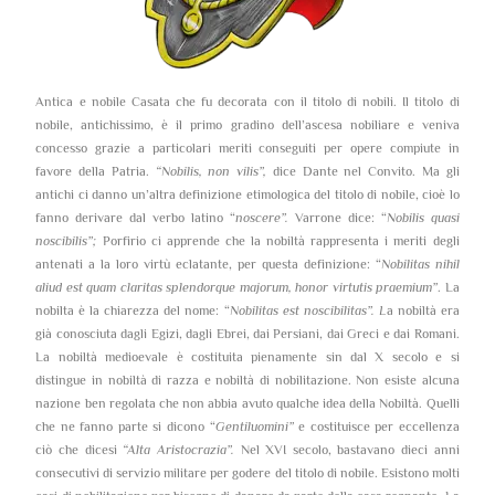
Antica e nobile Casata che fu decorata con il titolo di nobili. Il titolo di
nobile, antichissimo, è il primo gradino dell’ascesa nobiliare e veniva
concesso grazie a particolari meriti conseguiti per opere compiute in
favore della Patria.
“Nobilis, non vilis”,
dice Dante nel Convito. Ma gli
antichi ci danno un’altra definizione etimologica del titolo di nobile, cioè lo
fanno derivare dal verbo latino “
noscere”.
Varrone dice: “
Nobilis quasi
noscibilis”;
Porfirio ci apprende che la nobiltà rappresenta i meriti degli
antenati a la loro virtù eclatante, per questa definizione: “
Nobilitas nihil
aliud est quam claritas splendorque majorum, honor virtutis praemium”
. La
nobilta è la chiarezza del nome: “
Nobilitas est noscibilitas”. L
a nobiltà era
già conosciuta dagli Egizi, dagli Ebrei, dai Persiani, dai Greci e dai Romani.
La nobiltà medioevale è costituita pienamente sin dal X secolo e si
distingue in nobiltà di razza e nobiltà di nobilitazione. Non esiste alcuna
nazione ben regolata che non abbia avuto qualche idea della Nobiltà. Quelli
che ne fanno parte si dicono “
Gentiluomini”
e costituisce per eccellenza
ciò che dicesi
“Alta Aristocrazia”.
Nel XVI secolo, bastavano dieci anni
consecutivi di servizio militare per godere del titolo di nobile. Esistono molti