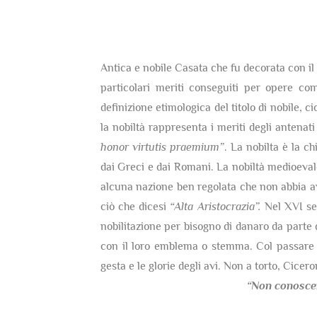
Antica e nobile Casata che fu decorata con il t
particolari meriti conseguiti per opere co
definizione etimologica del titolo di nobile, c
la nobiltà rappresenta i meriti degli antenati
honor virtutis praemium”
. La nobilta è la c
dai Greci e dai Romani. La nobiltà medioevale 
alcuna nazione ben regolata che non abbia av
ciò che dicesi
“Alta Aristocrazia”.
Nel XVI sec
nobilitazione per bisogno di danaro da parte 
con il loro emblema o stemma. Col passare d
gesta e le glorie degli avi. Non a torto, Cicer
“Non conosce