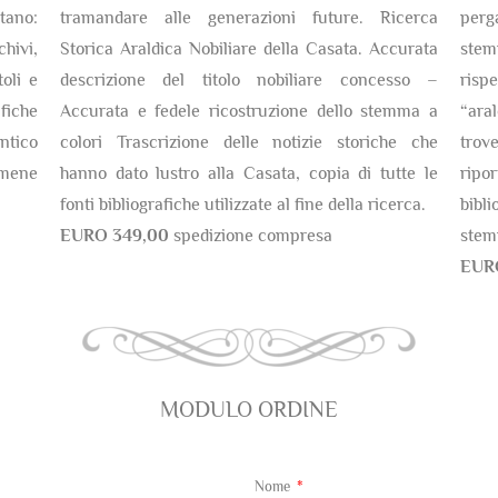
tano:
tramandare alle generazioni future. Ricerca
perg
chivi,
Storica Araldica Nobiliare della Casata. Accurata
stem
oli e
descrizione del titolo nobiliare concesso –
risp
fiche
Accurata e fedele ricostruzione dello stemma a
“ara
antico
colori Trascrizione delle notizie storiche che
trov
amene
hanno dato lustro alla Casata, copia di tutte le
ripor
fonti bibliografiche utilizzate al fine della ricerca.
bibli
EURO 349,00
spedizione compresa
stem
EUR
MODULO ORDINE
Nome