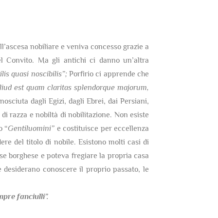
dell’ascesa nobiliare e veniva concesso grazie a
 Convito. Ma gli antichi ci danno un’altra
lis quasi noscibilis”;
Porfirio ci apprende che
 aliud est quam claritas splendorque majorum,
nosciuta dagli Egizi, dagli Ebrei, dai Persiani,
di razza e nobiltà di nobilitazione. Non esiste
o “
Gentiluomini”
e costituisce per eccellenza
re del titolo di nobile. Esistono molti casi di
sse borghese e poteva fregiare la propria casa
 desiderano conoscere il proprio passato, le
re fanciulli”.