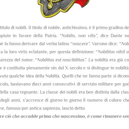
itolo di nobili. Il titolo di nobile, antichissimo, è il primo gradino 
mpiute in favore della Patria.
“Nobilis, non vilis”,
dice Dante nel
ioè lo fanno derivare dal verbo latino “
noscere”.
Varrone dice: “
Nobi
 a la loro virtù eclatante, per questa definizione: “
Nobilitas nihil
hiarezza del nome: “
Nobilitas est noscibilitas”. L
a nobiltà era già co
è costituita pienamente sin dal X secolo e si distingue in nobiltà 
uto qualche idea della Nobiltà. Quelli che ne fanno parte si dicon
olo, bastavano dieci anni consecutivi di servizio militare per gode
della casa regnante. La classe dei nobili era ben distinta dalla cla
egli anni, s’accresce di giorno in giorno il numero di coloro che
one, famoso per antica sapienza, lasciò detto:
re ciò che accadde prima che nascessimo,
è come rimanere semp