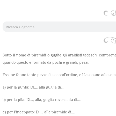
Sotto il nome di piramidi o guglie gli araldisti tedeschi comprend
quando questo è formato da pochi e grandi, pezzi.
Essi ne fanno tante pezze di second’ordine, e blasonano ad esem
a) per la punta: Di…. alla guglia di….
b) per la pila: Di…, alla, guglia rovesciata di….
c) per l’incappato: Di…. alla piramide di….